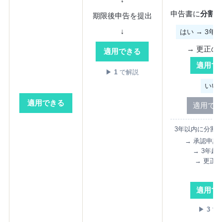
申告書に
分割
期限後申告を提出
↓
はい → 3年
→ 更正の
適用できる
適用で
▶
1
で解説
いい
適用できる
適用で
3年以内に分割
→ 承認申請
→ 3年超
→ 更正
↓
適用で
▶
3
で