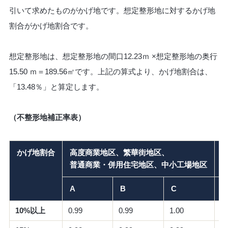
引いて求めたものがかげ地です。想定整形地に対するかげ地
割合がかげ地割合です。
想定整形地は、想定整形地の間口12.23ｍ ×想定整形地の奥行
15.50 ｍ＝189.56㎡です。上記の算式より、かげ地割合は、
「13.48％」と算定します。
（不整形地補正率表）
かげ地割合
高度商業地区、繁華街地区、
普通商業・併用住宅地区、中小工場地区
A
B
C
A
10%以上
0.99
0.99
1.00
0