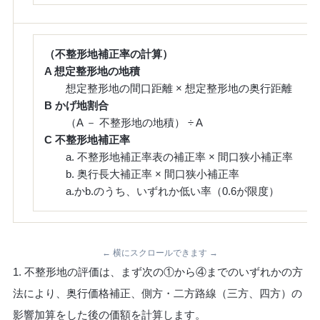
（不整形地補正率の計算）
A 想定整形地の地積
想定整形地の間口距離 × 想定整形地の奥行距離
B かげ地割合
（A － 不整形地の地積） ÷ A
C 不整形地補正率
a. 不整形地補正率表の補正率 × 間口狭小補正率
b. 奥行長大補正率 × 間口狭小補正率
a.かb.のうち、いずれか低い率（0.6が限度）
← 横にスクロールできます →
1. 不整形地の評価は、まず次の①から④までのいずれかの方
法により、奥行価格補正、側方・二方路線（三方、四方）の
影響加算をした後の価額を計算します。