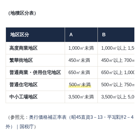
（地積区分表）
地区区分
A
B
高度商業地区
1,000㎡未満
1,000㎡以上 1,5
繁華街地区
450㎡未満
450㎡以上 700㎡
普通商業・併用住宅地区
650㎡未満
650㎡以上 1,000
普通住宅地区
500㎡未満
500㎡以上 750㎡
中小工場地区
3,500㎡未満
3,500㎡以上 5,0
（参照元：
奥行価格補正率表（昭45直資3－13・平3課評2－4
外）｜国税庁
）