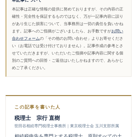
本記事について
本記事は正確な情報の提供に努めておりますが、その内容の正
確性・完全性を保証するものではなく、万が一記事内容に誤り
があり生じた損害について、当事務所は一切の責任を負いかね
ます。記事へのご指摘がございましたら、お手数ですが
お問い
合わせフォーム
の「その他のお問い合わせ」よりお寄せくださ
い（お電話では受け付けておりません）。記事作成の参考とさ
せていただきますが、いただいたご指摘や記事内容に関する個
別のご質問への回答・ご返信はいたしかねますので、あらかじ
めご了承ください。
この記事を書いた人
税理士 宗行 直樹
世田谷相続専門税理士事務所｜東京税理士会 玉川支部所属
相続税申告を専門とする税理士。原則すべての土