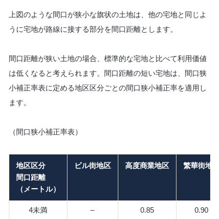
上図のような間口が狭小な旗状の土地は、他の宅地と同じよ
うに宅地が路線に接する部分を間口距離とします。
間口距離が狭い土地の場合、標準的な宅地と比べて利用価値
は低くなると考えられます。間口距離の短い宅地は、間口狭
小補正率表に定める地区区分ごとの間口狭小補正率を適用し
ます。
（間口狭小補正率表）
地区区分
ビル街地区
高度商業地区
繁華街地
間口距離
（メートル）
4未満
–
0.85
0.90