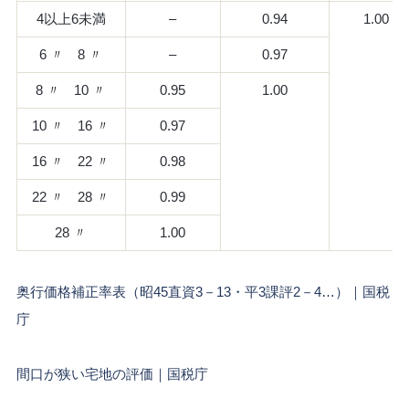
4以上6未満
–
0.94
1.00
6 〃 8 〃
–
0.97
8 〃 10 〃
0.95
1.00
10 〃 16 〃
0.97
16 〃 22 〃
0.98
22 〃 28 〃
0.99
28 〃
1.00
奥行価格補正率表（昭45直資3－13・平3課評2－4…）｜国税
庁
間口が狭い宅地の評価｜国税庁