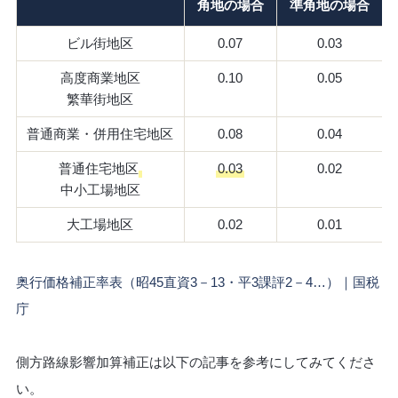
角地の場合
準角地の場合
ビル街地区
0.07
0.03
高度商業地区
0.10
0.05
繁華街地区
普通商業・併用住宅地区
0.08
0.04
普通住宅地区
0.03
0.02
中小工場地区
大工場地区
0.02
0.01
奥行価格補正率表（昭45直資3－13・平3課評2－4…）｜国税
庁
側方路線影響加算補正は以下の記事を参考にしてみてくださ
い。