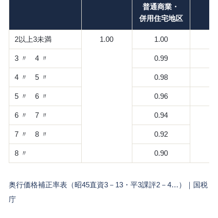
普通商業・
併用住宅地区
2以上3未満
1.00
1.00
0
3 〃 4 〃
0.99
0
4 〃 5 〃
0.98
0
5 〃 6 〃
0.96
0
6 〃 7 〃
0.94
0
7 〃 8 〃
0.92
8 〃
0.90
奥行価格補正率表（昭45直資3－13・平3課評2－4…）｜国税
庁