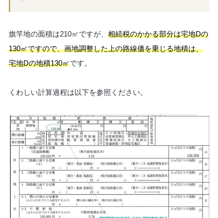
旗竿地の面積は210㎡ですが、
相続税のかかる部分は宅地Dの
130㎡ですので、画地調整した上の路線価を乗じる地積は、
宅地Dの地積130㎡
です。
くわしい計算過程は以下を参照ください。