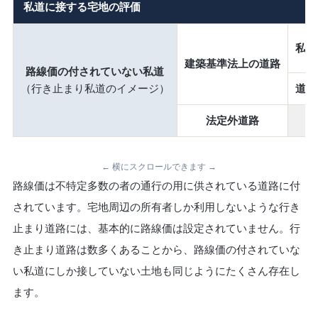
私道に接する宅地の評価
私道
建築基準法上の道路
路線価の付されていない私道
（行き止まり私道のイメージ）
道路
法定外道路
← 横にスクロールできます →
路線価は不特定多数の者の通行の用に供されている道路に付
されています。宅地周辺の所有者しか利用しないような行き
止まり道路には、基本的に路線価は設定されていません。行
き止まり道路は数多くあることから、路線価の付されていな
い私道にしか接していない土地も同じようにたくさん存在し
ます。