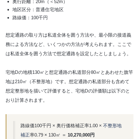
奥行距離：20m（＜52m）
地区区分：普通住宅地区
路線価：100千円
想定通路の取り方は私道全体を囲う方法や、最小限の接道義
務による方法など、いくつかの方法が考えられます。ここで
は私道全体を囲う方法で想定通路を設定したとしましょう。
宅地Dの地積130㎡と想定通路の私道部分80㎡とあわせた旗竿
地は210㎡（不整形地）です。想定通路の私道部分も含めて
想定整形地を描いて評価すると、宅地Dの評価額は以下のと
おり計算されます。
路線価100千円 × 奥行価格補正率1.00 ×
不整形地
補正
率0.79 × 130㎡ ＝
10,270,000円